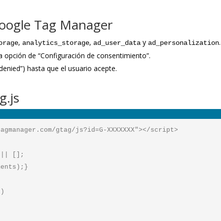
Google Tag Manager
,
,
y
.
orage
analytics_storage
ad_user_data
ad_personalization
la opción de “Configuración de consentimiento”.
enied”) hasta que el usuario acepte.
g.js
agmanager.com/gtag/js?id=G-XXXXXXX"></script>

|| [];

ents);}

)
