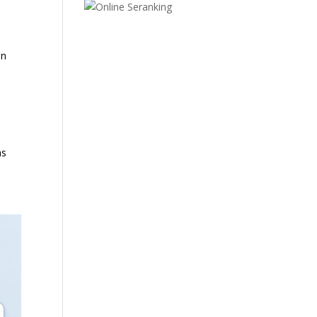
ón
as