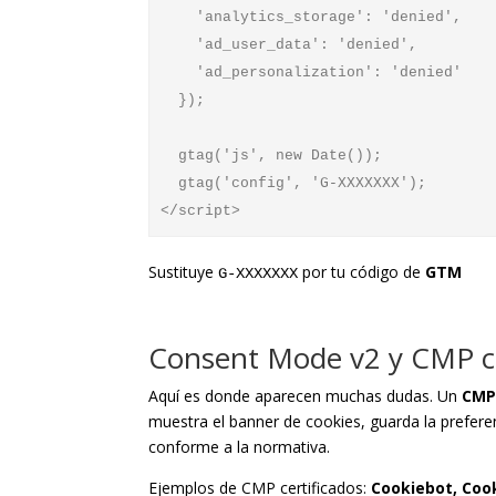
    'analytics_storage': 'denied',

    'ad_user_data': 'denied',

    'ad_personalization': 'denied'

  });

  gtag('js', new Date());

  gtag('config', 'G-XXXXXXX');

Sustituye
por tu código de
GTM
G-XXXXXXX
Consent Mode v2 y CMP ce
Aquí es donde aparecen muchas dudas. Un
CMP 
muestra el banner de cookies, guarda la prefere
conforme a la normativa.
Ejemplos de CMP certificados:
Cookiebot, Coo