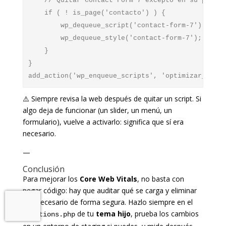
    // Quitar Contact Form 7 excepto en su página

    if ( ! is_page('contacto') ) {

        wp_dequeue_script('contact-form-7'); 

        wp_dequeue_style('contact-form-7');

    }

}

⚠️ Siempre revisa la web después de quitar un script. Si
algo deja de funcionar (un slider, un menú, un
formulario), vuelve a activarlo: significa que sí era
necesario.
—
Conclusión
Para mejorar los
Core Web Vitals
, no basta con
pegar código: hay que auditar qué se carga y eliminar
lo innecesario de forma segura. Hazlo siempre en el
de tu
tema hijo
, prueba los cambios
functions.php