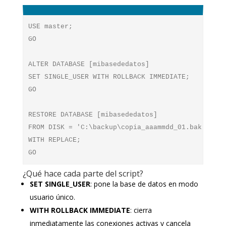
USE master;

GO

ALTER DATABASE [mibasededatos]

SET SINGLE_USER WITH ROLLBACK IMMEDIATE;

GO

RESTORE DATABASE [mibasededatos]

FROM DISK = 'C:\backup\copia_aaammdd_01.bak'

WITH REPLACE;

¿Qué hace cada parte del script?
SET SINGLE_USER
: pone la base de datos en modo
usuario único.
WITH ROLLBACK IMMEDIATE
: cierra
inmediatamente las conexiones activas y cancela