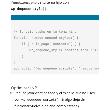
de tu tema hijo con
functions.php
:
wp_dequeue_style()
// functions.php en tu tema hijo

function remove_unused_styles() {

    if ( ! is_page('contacto') ) {

        wp_dequeue_style('contact-form-7'); 

    }

}

—
Optimizar INP
Reduce JavaScript pesado y elimina lo que no uses
con
. (Si algo deja de
wp_dequeue_script()
funcionar vuelve a dejarlo como estaba)