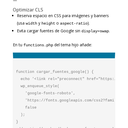
—
Optimizar CLS
Reserva espacio en CSS para imágenes y banners
(usa
y
o
).
width
height
aspect-ratio
Evita cargar fuentes de Google sin
.
display=swap
En tu
del tema hijo añade:
functions.php
function cargar_fuentes_google() {

  echo '<link rel="preconnect" href="https://font
  wp_enqueue_style(

    'google-fonts-roboto',

    'https://fonts.googleapis.com/css2?family=Rob
    false

  );

}
