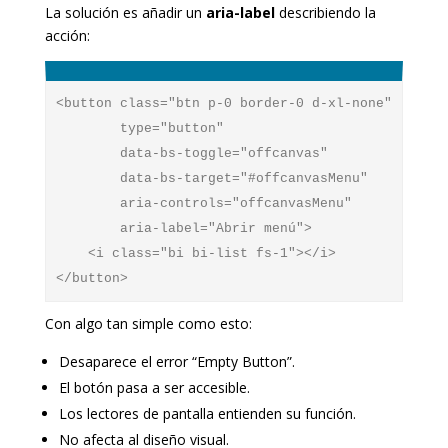
La solución es añadir un
aria-label
describiendo la
acción:
<button class="btn p-0 border-0 d-xl-none" 

        type="button" 

        data-bs-toggle="offcanvas" 

        data-bs-target="#offcanvasMenu"

        aria-controls="offcanvasMenu"

        aria-label="Abrir menú">

    <i class="bi bi-list fs-1"></i>

Con algo tan simple como esto:
Desaparece el error “Empty Button”.
El botón pasa a ser accesible.
Los lectores de pantalla entienden su función.
No afecta al diseño visual.